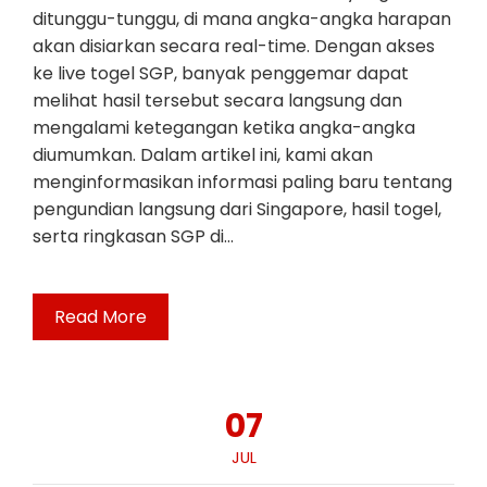
ditunggu-tunggu, di mana angka-angka harapan
akan disiarkan secara real-time. Dengan akses
ke live togel SGP, banyak penggemar dapat
melihat hasil tersebut secara langsung dan
mengalami ketegangan ketika angka-angka
diumumkan. Dalam artikel ini, kami akan
menginformasikan informasi paling baru tentang
pengundian langsung dari Singapore, hasil togel,
serta ringkasan SGP di…
Read More
07
JUL