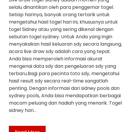
selalu dinantikan oleh para penggemar togel.
Setiap harinya, banyak orang tertarik untuk
mengetahui hasil togel hari ini, khususnya untuk
togel Sidney atau yang sering dikenal dengan
sebutan togel sydney. Untuk Anda yang ingin
menyaksikan hasil keluaran sdy secara langsung,
acara live draw sdy adalah cara yang tepat.
Anda bisa memperoleh informasi akurat
mengenai data sdy dan pengeluaran sdy yang
terbaru.Bagi para pecinta toto sdy, mengetahui
hasil result sdy secara real-time sangatlah
penting. Dengan informasi dari sidney pools dan
sydney pools, Anda bisa mendapatkan berbagai
macam peluang dan hadiah yang menarik. Togel
sidney hari…