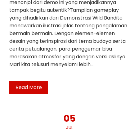
menonjol dari demo ini yang menjadikannya
tampak begitu autentik?Tampilan gameplay
yang dihadirkan dari Demonstrasi Wild Bandito
menawarkan ilustrasi jelas tentang pengalaman
bermain bermain. Dengan elemen-elemen
desain yang terinspirasi dari tema budaya serta
cerita petualangan, para penggemar bisa
merasakan atmosfer yang dengan versi aslinya.
Mari kita telusuri menyelami lebih…
Read More
05
JUL