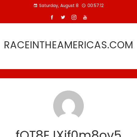
Skip
Saturday, August 8
00:57:13
to
content
RACEINTHEAMERICAS.COM
fOT8EJXjf0m8ov5