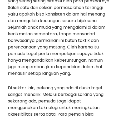
yang sering sering ditemui oleh para peminatnya.
Salah satu dari sekian permasalahan tertinggi
yaitu apakah bisa konsisten dalam hal menang
dan mengelola keuangan secara bijaksana.
Sejumlah anak muda yang mengalami di dalam
kenikmatan sementara, tanpa menyadari
bahwasanya permainan ini butuh taktik dan
perencanaan yang matang. Oleh karena itu,
pemuda togel perlu mempelajari supaya tidak
hanya mengandalkan keberuntungan, namun
juga mengembangkan kepandaian dalam hal
menaksir setiap langkah yang.
Di sektor lain, peluang yang ada di dunia togel
sangat menarik. Melalui berbagai sarana yang
sekarang ada, pemuda togel dapat
menggunakan teknologi untuk meningkatan
aksesibilitas serta data. Para pemain bisa