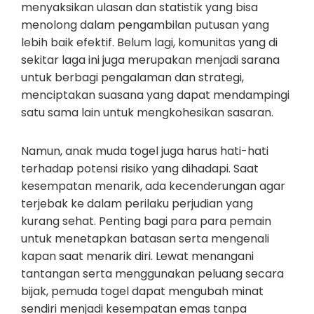
menyaksikan ulasan dan statistik yang bisa
menolong dalam pengambilan putusan yang
lebih baik efektif. Belum lagi, komunitas yang di
sekitar laga ini juga merupakan menjadi sarana
untuk berbagi pengalaman dan strategi,
menciptakan suasana yang dapat mendampingi
satu sama lain untuk mengkohesikan sasaran.
Namun, anak muda togel juga harus hati-hati
terhadap potensi risiko yang dihadapi. Saat
kesempatan menarik, ada kecenderungan agar
terjebak ke dalam perilaku perjudian yang
kurang sehat. Penting bagi para para pemain
untuk menetapkan batasan serta mengenali
kapan saat menarik diri. Lewat menangani
tantangan serta menggunakan peluang secara
bijak, pemuda togel dapat mengubah minat
sendiri menjadi kesempatan emas tanpa