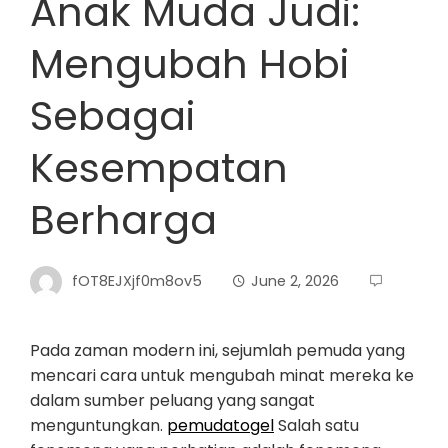
Anak Muda Judi:
Mengubah Hobi
Sebagai
Kesempatan
Berharga
fOT8EJXjf0m8ov5
June 2, 2026
Pada zaman modern ini, sejumlah pemuda yang
mencari cara untuk mengubah minat mereka ke
dalam sumber peluang yang sangat
menguntungkan.
pemudatogel
Salah satu