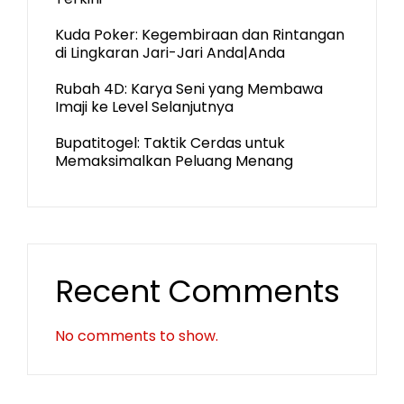
Kuda Poker: Kegembiraan dan Rintangan
di Lingkaran Jari-Jari Anda|Anda
Rubah 4D: Karya Seni yang Membawa
Imaji ke Level Selanjutnya
Bupatitogel: Taktik Cerdas untuk
Memaksimalkan Peluang Menang
Recent Comments
No comments to show.