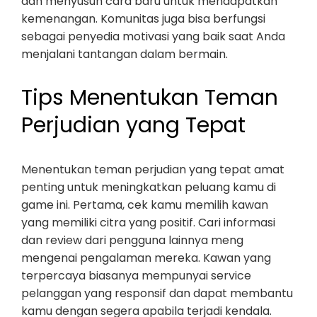
dan menyusun cara baru untuk mendapatkan
kemenangan. Komunitas juga bisa berfungsi
sebagai penyedia motivasi yang baik saat Anda
menjalani tantangan dalam bermain.
Tips Menentukan Teman
Perjudian yang Tepat
Menentukan teman perjudian yang tepat amat
penting untuk meningkatkan peluang kamu di
game ini. Pertama, cek kamu memilih kawan
yang memiliki citra yang positif. Cari informasi
dan review dari pengguna lainnya meng
mengenai pengalaman mereka. Kawan yang
terpercaya biasanya mempunyai service
pelanggan yang responsif dan dapat membantu
kamu dengan segera apabila terjadi kendala.