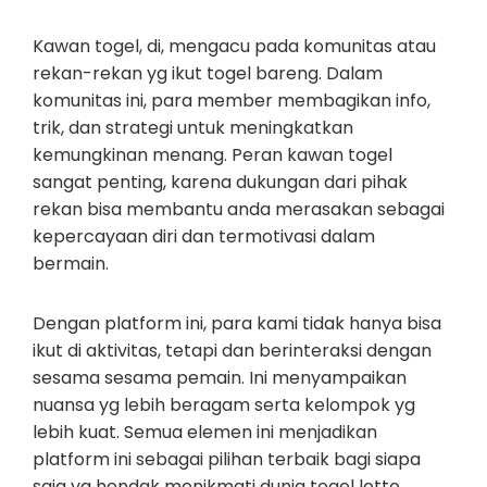
Kawan togel, di, mengacu pada komunitas atau
rekan-rekan yg ikut togel bareng. Dalam
komunitas ini, para member membagikan info,
trik, dan strategi untuk meningkatkan
kemungkinan menang. Peran kawan togel
sangat penting, karena dukungan dari pihak
rekan bisa membantu anda merasakan sebagai
kepercayaan diri dan termotivasi dalam
bermain.
Dengan platform ini, para kami tidak hanya bisa
ikut di aktivitas, tetapi dan berinteraksi dengan
sesama sesama pemain. Ini menyampaikan
nuansa yg lebih beragam serta kelompok yg
lebih kuat. Semua elemen ini menjadikan
platform ini sebagai pilihan terbaik bagi siapa
saja yg hendak menikmati dunia togel lotto