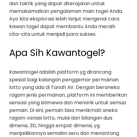
dan taktik yang dapat diterapkan untuk
memaksimalkan pengalaman main togel Anda.
Ayo kita eksplorasi lebih lanjut mengenai cara
kawan togel dapat membantu Anda meraih
cita-cita untuk menjadi juara sukses.
Apa Sih Kawantogel?
Kawantogel adalah platform yg dirancang
spesial bagi kalangan penggemar permainan
lotto yang ada di Tanah Air. Dengan beraneka
ragam jenis permainan, platform ini memberikan
sensasi yang istimewa dan menarik untuk semua
pemain. Di sini, pemain bisa menikmati aneka
ragam variasi lotto, mulai dari bilangan dua
dimensi, 3D, hingga empat dimensi, yg
menjadikannya semakin seru dan menantang.