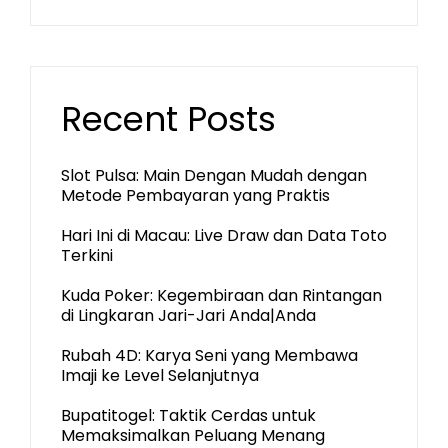
Recent Posts
Slot Pulsa: Main Dengan Mudah dengan
Metode Pembayaran yang Praktis
Hari Ini di Macau: Live Draw dan Data Toto
Terkini
Kuda Poker: Kegembiraan dan Rintangan
di Lingkaran Jari-Jari Anda|Anda
Rubah 4D: Karya Seni yang Membawa
Imaji ke Level Selanjutnya
Bupatitogel: Taktik Cerdas untuk
Memaksimalkan Peluang Menang