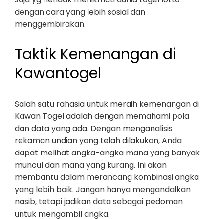
dengan cara yang lebih sosial dan
menggembirakan.
Taktik Kemenangan di
Kawantogel
Salah satu rahasia untuk meraih kemenangan di
Kawan Togel adalah dengan memahami pola
dan data yang ada. Dengan menganalisis
rekaman undian yang telah dilakukan, Anda
dapat melihat angka-angka mana yang banyak
muncul dan mana yang kurang. Ini akan
membantu dalam merancang kombinasi angka
yang lebih baik. Jangan hanya mengandalkan
nasib, tetapi jadikan data sebagai pedoman
untuk mengambil angka.