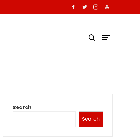
Search
Search