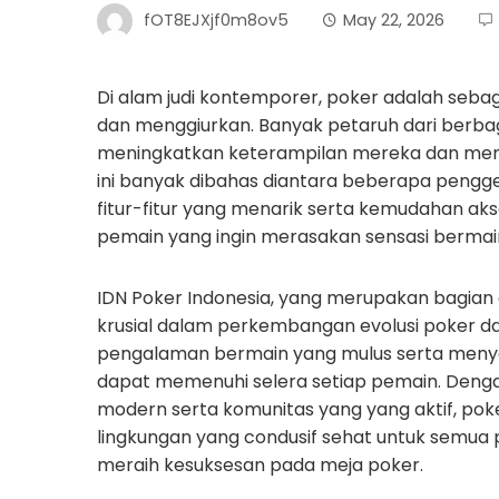
fOT8EJXjf0m8ov5
May 22, 2026
Di alam judi kontemporer, poker adalah sebag
dan menggiurkan. Banyak petaruh dari berb
meningkatkan keterampilan mereka dan menda
ini banyak dibahas diantara beberapa pengge
fitur-fitur yang menarik serta kemudahan aks
pemain yang ingin merasakan sensasi bermain
IDN Poker Indonesia, yang merupakan bagian da
krusial dalam perkembangan evolusi poker dar
pengalaman bermain yang mulus serta menye
dapat memenuhi selera setiap pemain. Deng
modern serta komunitas yang yang aktif, po
lingkungan yang condusif sehat untuk semua 
meraih kesuksesan pada meja poker.