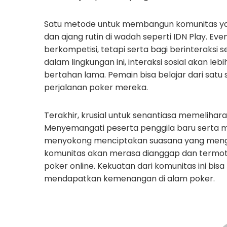
Satu metode untuk membangun komunitas y
dan ajang rutin di wadah seperti IDN Play. Ev
berkompetisi, tetapi serta bagi berinteraksi 
dalam lingkungan ini, interaksi sosial akan
bertahan lama. Pemain bisa belajar dari satu
perjalanan poker mereka.
Terakhir, krusial untuk senantiasa memelihara
Menyemangati peserta penggila baru serta m
menyokong menciptakan suasana yang mengun
komunitas akan merasa dianggap dan termotiv
poker online. Kekuatan dari komunitas ini bi
mendapatkan kemenangan di alam poker.