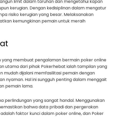
angun limit dalam taruhan dan mengetahui kapan
aupun kerugian. Dengan kedisiplinan dalam mengatur
pa risiko kerugian yang besar. Melaksanakan
gkatkan kemungkinan pemain untuk meraih
at
an yang membuat pengalaman bermain poker online
n utama dari pihak Pokerhebat ialah tampilan yang
n mudah dijalani memfasilitasi pemain dengan
an nyaman. Hal ini sungguh penting dalam menggait
an pemain lama.
ema perlindungan yang sangat handal. Menggunakan
memastikan bahwa data pribadi dan pergerakan
adalah faktor kunci dalam poker online, dan Poker