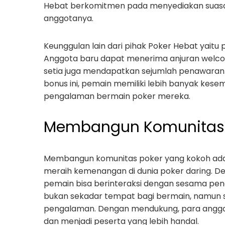
Hebat berkomitmen pada menyediakan suasa
anggotanya.
Keunggulan lain dari pihak Poker Hebat yai
Anggota baru dapat menerima anjuran welc
setia juga mendapatkan sejumlah penawara
bonus ini, pemain memiliki lebih banyak k
pengalaman bermain poker mereka.
Membangun Komunitas 
Membangun komunitas poker yang kokoh adal
meraih kemenangan di dunia poker daring. De
pemain bisa berinteraksi dengan sesama penci
bukan sekadar tempat bagi bermain, namun s
pengalaman. Dengan mendukung, para anggo
dan menjadi peserta yang lebih handal.