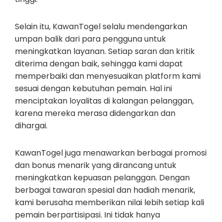
Selain itu, KawanTogel selalu mendengarkan
umpan balik dari para pengguna untuk
meningkatkan layanan. Setiap saran dan kritik
diterima dengan baik, sehingga kami dapat
memperbaiki dan menyesuaikan platform kami
sesuai dengan kebutuhan pemain. Hal ini
menciptakan loyalitas di kalangan pelanggan,
karena mereka merasa didengarkan dan
dihargai.
KawanTogel juga menawarkan berbagai promosi
dan bonus menarik yang dirancang untuk
meningkatkan kepuasan pelanggan. Dengan
berbagai tawaran spesial dan hadiah menarik,
kami berusaha memberikan nilai lebih setiap kali
pemain berpartisipasi. Ini tidak hanya