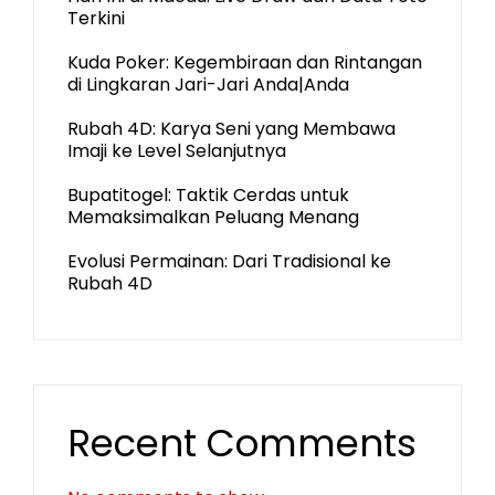
Terkini
Kuda Poker: Kegembiraan dan Rintangan
di Lingkaran Jari-Jari Anda|Anda
Rubah 4D: Karya Seni yang Membawa
Imaji ke Level Selanjutnya
Bupatitogel: Taktik Cerdas untuk
Memaksimalkan Peluang Menang
Evolusi Permainan: Dari Tradisional ke
Rubah 4D
Recent Comments