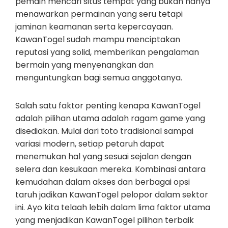
pemain mencari situs tempat yang bukan hanya
menawarkan permainan yang seru tetapi
jaminan keamanan serta kepercayaan.
KawanTogel sudah mampu menciptakan
reputasi yang solid, memberikan pengalaman
bermain yang menyenangkan dan
menguntungkan bagi semua anggotanya.
Salah satu faktor penting kenapa KawanTogel
adalah pilihan utama adalah ragam game yang
disediakan. Mulai dari toto tradisional sampai
variasi modern, setiap petaruh dapat
menemukan hal yang sesuai sejalan dengan
selera dan kesukaan mereka. Kombinasi antara
kemudahan dalam akses dan berbagai opsi
taruh jadikan KawanTogel pelopor dalam sektor
ini. Ayo kita telaah lebih dalam lima faktor utama
yang menjadikan KawanTogel pilihan terbaik