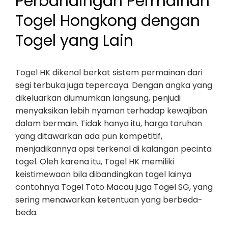
Perbandingan Permainan
Togel Hongkong dengan
Togel yang Lain
Togel HK dikenal berkat sistem permainan dari
segi terbuka juga tepercaya. Dengan angka yang
dikeluarkan diumumkan langsung, penjudi
menyaksikan lebih nyaman terhadap kewajiban
dalam bermain. Tidak hanya itu, harga taruhan
yang ditawarkan ada pun kompetitif,
menjadikannya opsi terkenal di kalangan pecinta
togel. Oleh karena itu, Togel HK memiliki
keistimewaan bila dibandingkan togel lainya
contohnya Togel Toto Macau juga Togel SG, yang
sering menawarkan ketentuan yang berbeda-
beda.