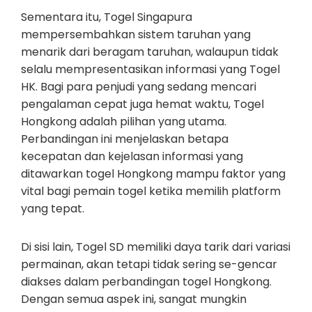
Sementara itu, Togel Singapura
mempersembahkan sistem taruhan yang
menarik dari beragam taruhan, walaupun tidak
selalu mempresentasikan informasi yang Togel
HK. Bagi para penjudi yang sedang mencari
pengalaman cepat juga hemat waktu, Togel
Hongkong adalah pilihan yang utama.
Perbandingan ini menjelaskan betapa
kecepatan dan kejelasan informasi yang
ditawarkan togel Hongkong mampu faktor yang
vital bagi pemain togel ketika memilih platform
yang tepat.
Di sisi lain, Togel SD memiliki daya tarik dari variasi
permainan, akan tetapi tidak sering se-gencar
diakses dalam perbandingan togel Hongkong.
Dengan semua aspek ini, sangat mungkin