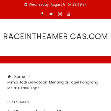
Skip
Wednesday, August 5
23:49:35
to
content
RACEINTHEAMERICAS.COM
Home
Mimpi Jadi Kenyataan: Menang di Togel Hongkong
Melalui Kayu Togel
BERITA GAMES