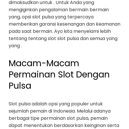
dimaksudkan untuk . Untuk Anda yang
mengiginkan pengalaman bermain bermain
yang, opsi slot pulsa yang terpercaya
memberikan garansi kesenangan dan keamanan
pada saat bermain. Ayo kita menyelami lebih
tentang tentang slot slot pulsa dan semua yang
yang .
Macam-Macam
Permainan Slot Dengan
Pulsa
Slot pulsa adalah opsi yang populer untuk
sejumlah pemain di Indonesia. Melalui adanya
berbagai tipe permainan slot pulsa, pemain
dapat menentukan berdasarkan keinginan serta