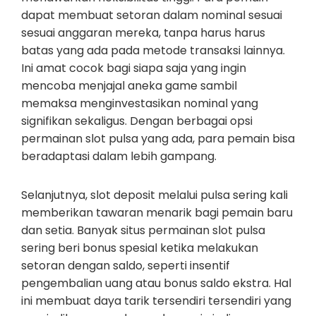
dapat membuat setoran dalam nominal sesuai
sesuai anggaran mereka, tanpa harus harus
batas yang ada pada metode transaksi lainnya.
Ini amat cocok bagi siapa saja yang ingin
mencoba menjajal aneka game sambil
memaksa menginvestasikan nominal yang
signifikan sekaligus. Dengan berbagai opsi
permainan slot pulsa yang ada, para pemain bisa
beradaptasi dalam lebih gampang.
Selanjutnya, slot deposit melalui pulsa sering kali
memberikan tawaran menarik bagi pemain baru
dan setia. Banyak situs permainan slot pulsa
sering beri bonus spesial ketika melakukan
setoran dengan saldo, seperti insentif
pengembalian uang atau bonus saldo ekstra. Hal
ini membuat daya tarik tersendiri tersendiri yang