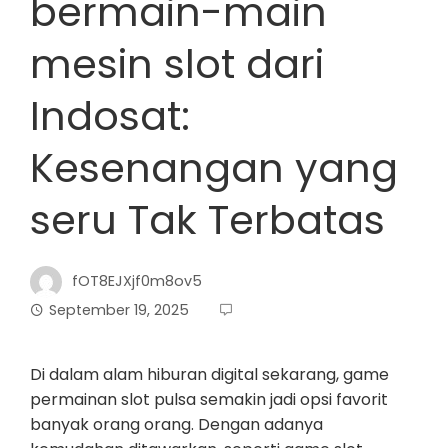
bermain-main
mesin slot dari
Indosat:
Kesenangan yang
seru Tak Terbatas
fOT8EJXjf0m8ov5
September 19, 2025
Di dalam alam hiburan digital sekarang, game
permainan slot pulsa semakin jadi opsi favorit
banyak orang orang. Dengan adanya