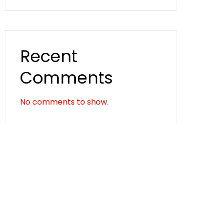
Recent
Comments
No comments to show.