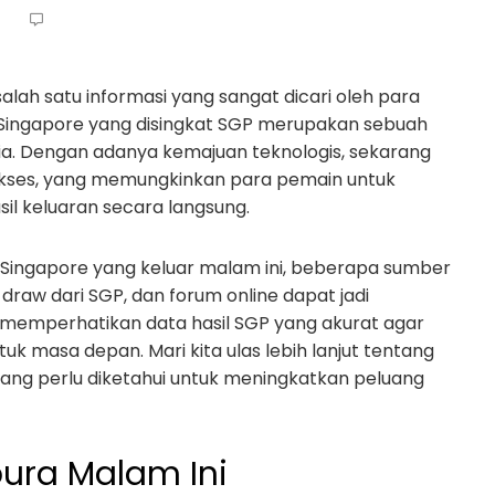
alah satu informasi yang sangat dicari oleh para
 Singapore yang disingkat SGP merupakan sebuah
sia. Dengan adanya kemajuan teknologis, sekarang
iakses, yang memungkinkan para pemain untuk
l keluaran secara langsung.
 Singapore yang keluar malam ini, beberapa sumber
e draw dari SGP, dan forum online dapat jadi
asa memperhatikan data hasil SGP yang akurat agar
k masa depan. Mari kita ulas lebih lanjut tentang
 yang perlu diketahui untuk meningkatkan peluang
ura Malam Ini