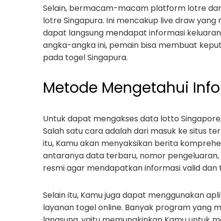
Selain, bermacam-macam platform lotre dar
lotre Singapura. Ini mencakup live draw yang
dapat langsung mendapat informasi keluaran
angka-angka ini, pemain bisa membuat keput
pada togel Singapura.
Metode Mengetahui Info
Untuk dapat mengakses data lotto Singapore
Salah satu cara adalah dari masuk ke situs te
itu, Kamu akan menyaksikan berita komprehen
antaranya data terbaru, nomor pengeluaran, s
resmi agar mendapatkan informasi valid dan 
Selain itu, Kamu juga dapat menggunakan ap
layanan togel online. Banyak program yan
langsung, yaitu memungkinkan Kamu untuk mel