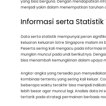
yang bisa berguna. Dengan mendapatkan infor
menjadi yakin dalam menempatkan taruhan di 
Informasi serta Statisti
Data serta statistik mempunyai peran signifi
keluaran keluaran lotre Singapore malam ini bi
Peserta sering kali mengacu pada informasi
mungkin muncul pada undi berikutnya. Dengan 
bisa menambah kemungkinan dalam upaya me
Angka-angka yang tersedia pun menyediakan
kombinasi tertentu yang sering kali keluar.
beberapa waktu terakhir bisa menjadi indik
lebih besar agar muncul lagi. Analisis data in
tertarik pada strategi permainan berbasis n